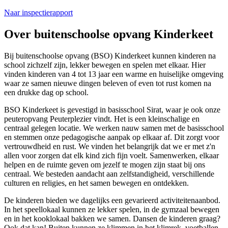
Naar inspectierapport
Over buitenschoolse opvang Kinderkeet
Bij buitenschoolse opvang (BSO) Kinderkeet kunnen kinderen na
school zichzelf zijn, lekker bewegen en spelen met elkaar. Hier
vinden kinderen van 4 tot 13 jaar een warme en huiselijke omgeving
waar ze samen nieuwe dingen beleven of even tot rust komen na
een drukke dag op school.
BSO Kinderkeet is gevestigd in basisschool Sirat, waar je ook onze
peuteropvang Peuterplezier vindt. Het is een kleinschalige en
centraal gelegen locatie. We werken nauw samen met de basisschool
en stemmen onze pedagogische aanpak op elkaar af. Dit zorgt voor
vertrouwdheid en rust. We vinden het belangrijk dat we er met z'n
allen voor zorgen dat elk kind zich fijn voelt. Samenwerken, elkaar
helpen en de ruimte geven om jezelf te mogen zijn staat bij ons
centraal. We besteden aandacht aan zelfstandigheid, verschillende
culturen en religies, en het samen bewegen en ontdekken.
De kinderen bieden we dagelijks een gevarieerd activiteitenaanbod.
In het speellokaal kunnen ze lekker spelen, in de gymzaal bewegen
en in het kooklokaal bakken we samen. Dansen de kinderen graag?
Ook dat kan! Buiten kunnen ze klimmen in het klimrek, voetballen