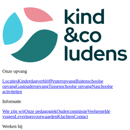
Onze opvang
Locaties
Kinderdagverblijf
Peuteropvang
Buitenschoolse
opvang
Gastouderopvang
Tussenschoolse opvang
Naschoolse
activiteiten
Informatie
Wie zijn wij
Onze pedagogiek
Oudercommissie
Veelgestelde
vragen
Leveringsvoorwaarden
Klachten
Contact
Werken bij