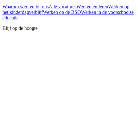
Waarom werken bij ons
Alle vacatures
Werken en leren
Werken op
het kinderdagverblijf
Werken op de BSO
Werken in de voorschoolse
educatie
Blijf op de hoogte