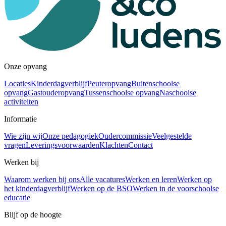
Onze opvang
Locaties
Kinderdagverblijf
Peuteropvang
Buitenschoolse
opvang
Gastouderopvang
Tussenschoolse opvang
Naschoolse
activiteiten
Informatie
Wie zijn wij
Onze pedagogiek
Oudercommissie
Veelgestelde
vragen
Leveringsvoorwaarden
Klachten
Contact
Werken bij
Waarom werken bij ons
Alle vacatures
Werken en leren
Werken op
het kinderdagverblijf
Werken op de BSO
Werken in de voorschoolse
educatie
Blijf op de hoogte