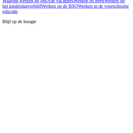
Waarom werken bij ons
Alle vacatures
Werken en leren
Werken op
het kinderdagverblijf
Werken op de BSO
Werken in de voorschoolse
educatie
Blijf op de hoogte