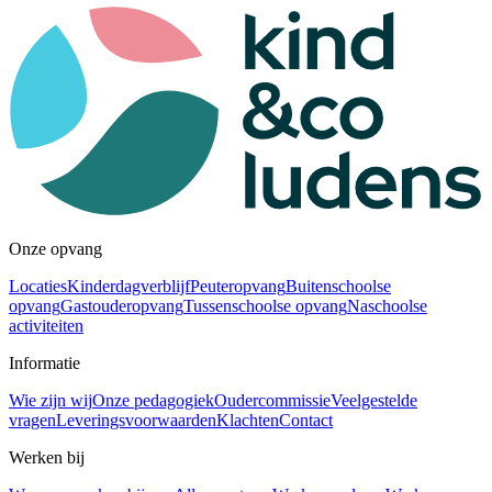
Onze opvang
Locaties
Kinderdagverblijf
Peuteropvang
Buitenschoolse
opvang
Gastouderopvang
Tussenschoolse opvang
Naschoolse
activiteiten
Informatie
Wie zijn wij
Onze pedagogiek
Oudercommissie
Veelgestelde
vragen
Leveringsvoorwaarden
Klachten
Contact
Werken bij