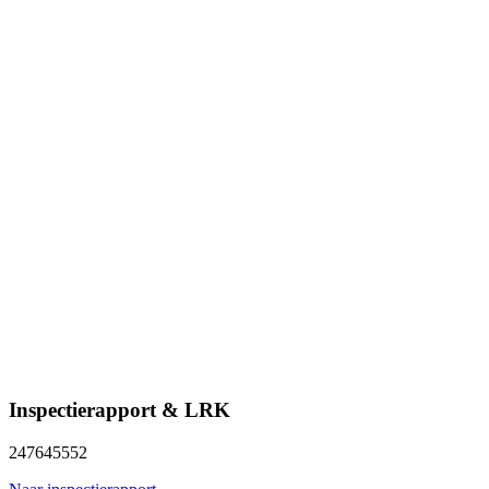
Inspectierapport & LRK
247645552