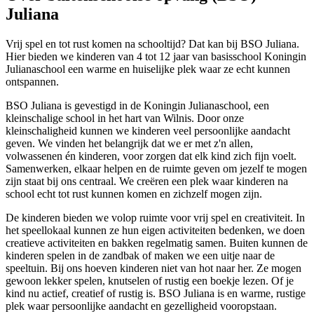
Juliana
Vrij spel en tot rust komen na schooltijd? Dat kan bij BSO Juliana.
Hier bieden we kinderen van 4 tot 12 jaar van basisschool Koningin
Julianaschool een warme en huiselijke plek waar ze echt kunnen
ontspannen.
BSO Juliana is gevestigd in de Koningin Julianaschool, een
kleinschalige school in het hart van Wilnis. Door onze
kleinschaligheid kunnen we kinderen veel persoonlijke aandacht
geven. We vinden het belangrijk dat we er met z'n allen,
volwassenen én kinderen, voor zorgen dat elk kind zich fijn voelt.
Samenwerken, elkaar helpen en de ruimte geven om jezelf te mogen
zijn staat bij ons centraal. We creëren een plek waar kinderen na
school echt tot rust kunnen komen en zichzelf mogen zijn.
De kinderen bieden we volop ruimte voor vrij spel en creativiteit. In
het speellokaal kunnen ze hun eigen activiteiten bedenken, we doen
creatieve activiteiten en bakken regelmatig samen. Buiten kunnen de
kinderen spelen in de zandbak of maken we een uitje naar de
speeltuin. Bij ons hoeven kinderen niet van hot naar her. Ze mogen
gewoon lekker spelen, knutselen of rustig een boekje lezen. Of je
kind nu actief, creatief of rustig is. BSO Juliana is en warme, rustige
plek waar persoonlijke aandacht en gezelligheid vooropstaan.