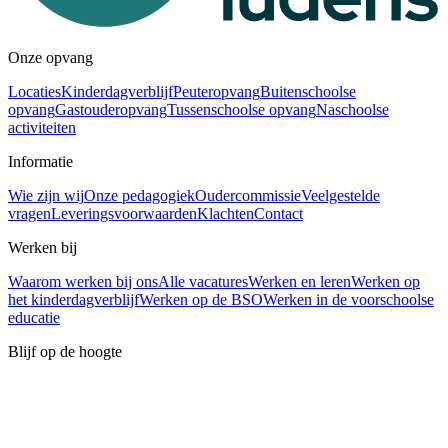
Onze opvang
Locaties
Kinderdagverblijf
Peuteropvang
Buitenschoolse
opvang
Gastouderopvang
Tussenschoolse opvang
Naschoolse
activiteiten
Informatie
Wie zijn wij
Onze pedagogiek
Oudercommissie
Veelgestelde
vragen
Leveringsvoorwaarden
Klachten
Contact
Werken bij
Waarom werken bij ons
Alle vacatures
Werken en leren
Werken op
het kinderdagverblijf
Werken op de BSO
Werken in de voorschoolse
educatie
Blijf op de hoogte