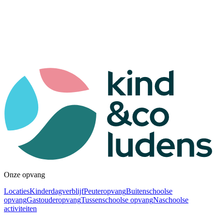
Onze opvang
Locaties
Kinderdagverblijf
Peuteropvang
Buitenschoolse
opvang
Gastouderopvang
Tussenschoolse opvang
Naschoolse
activiteiten