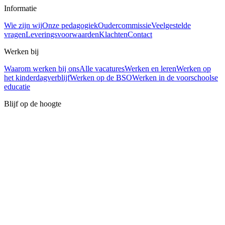
Informatie
Wie zijn wij
Onze pedagogiek
Oudercommissie
Veelgestelde
vragen
Leveringsvoorwaarden
Klachten
Contact
Werken bij
Waarom werken bij ons
Alle vacatures
Werken en leren
Werken op
het kinderdagverblijf
Werken op de BSO
Werken in de voorschoolse
educatie
Blijf op de hoogte