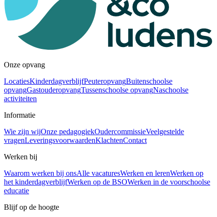
Onze opvang
Locaties
Kinderdagverblijf
Peuteropvang
Buitenschoolse
opvang
Gastouderopvang
Tussenschoolse opvang
Naschoolse
activiteiten
Informatie
Wie zijn wij
Onze pedagogiek
Oudercommissie
Veelgestelde
vragen
Leveringsvoorwaarden
Klachten
Contact
Werken bij
Waarom werken bij ons
Alle vacatures
Werken en leren
Werken op
het kinderdagverblijf
Werken op de BSO
Werken in de voorschoolse
educatie
Blijf op de hoogte