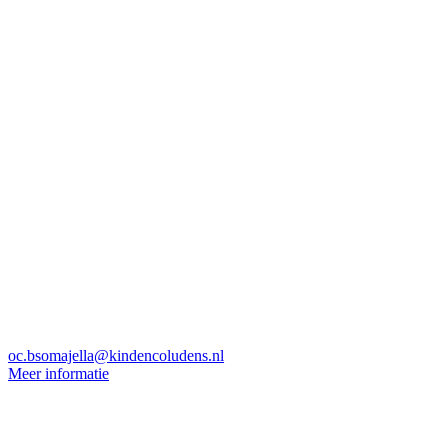
oc.bsomajella@kindencoludens.nl
Meer informatie