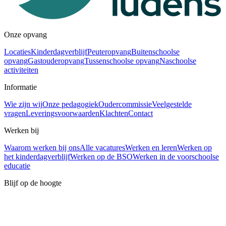
Onze opvang
Locaties
Kinderdagverblijf
Peuteropvang
Buitenschoolse
opvang
Gastouderopvang
Tussenschoolse opvang
Naschoolse
activiteiten
Informatie
Wie zijn wij
Onze pedagogiek
Oudercommissie
Veelgestelde
vragen
Leveringsvoorwaarden
Klachten
Contact
Werken bij
Waarom werken bij ons
Alle vacatures
Werken en leren
Werken op
het kinderdagverblijf
Werken op de BSO
Werken in de voorschoolse
educatie
Blijf op de hoogte