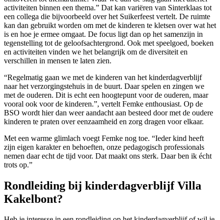
activiteiten binnen een thema.” Dat kan variëren van Sinterklaas tot
een collega die bijvoorbeeld over het Suikerfeest vertelt. De ruimte
kan dan gebruikt worden om met de kinderen te kletsen over wat het
is en hoe je ermee omgaat. De focus ligt dan op het samenzijn in
tegenstelling tot de geloofsachtergrond. Ook met speelgoed, boeken
en activiteiten vinden we het belangrijk om de diversiteit en
verschillen in mensen te laten zien.
“Regelmatig gaan we met de kinderen van het kinderdagverblijf
naar het verzorgingstehuis in de buurt. Daar spelen en zingen we
met de ouderen. Dit is echt een hoogtepunt voor de ouderen, maar
vooral ook voor de kinderen.”, vertelt Femke enthousiast. Op de
BSO wordt hier dan weer aandacht aan besteed door met de oudere
kinderen te praten over eenzaamheid en zorg dragen voor elkaar.
Met een warme glimlach voegt Femke nog toe. “Ieder kind heeft
zijn eigen karakter en behoeften, onze pedagogisch professionals
nemen daar echt de tijd voor. Dat maakt ons sterk. Daar ben ik écht
trots op.”
Rondleiding bij kinderdagverblijf Villa
Kakelbont?
Heb je interesse in een rondleiding op het kinderdagverblijf of wil je