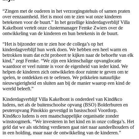
“Zingen met de ouderen in het verzorgingstehuis of samen praten
over eenzaamheid. Het is mooi om te zien wat onze kinderen
betekenen voor de buurt.” In het gezellige kinderdagverblijf Villa
Kakelbont vertelt onze clustermanager Femke Zwiers over de
ontwikkeling van de kinderen en hun betekenis in de buurt.
“Het is bijzonder om te zien hoe de collega’s op het
kinderdagverblijf hun werk doen. We hebben een heel warm en
betrokken team dat echt probeert te kijken naar de behoefte van elk
kind,” zegt Femke. “We zijn een kleinschalige opvanglocatie
waardoor er veel ruimte is voor de eigenheid van ieder kind. We
helpen de kinderen zich ontwikkelen door ruimte te geven om te
spelen, te ontdekken en te oefenen. We prikkelen natuurlijke
nieuwsgierigheid en sluiten aan bij de manier waarop een kind de
wereld beleeft.”
Kinderdagverblijf Villa Kakelbont is onderdeel van Kind&co
ludens, net als de buitenschoolse opvang (BSO) Bolderburen en
peuteropvang Pinokkio gevestigd in basisschool Voordorp.
Kind&co ludens is een maatschappelijke organisatie zonder
winstoogmerk. “We investeren in het kind en in onze collega’s. Het
geld dat we als stichting verdienen gaat niet naar aandeelhouders of
in een holding, maar naar de ontwikkeling van de kinderen.”