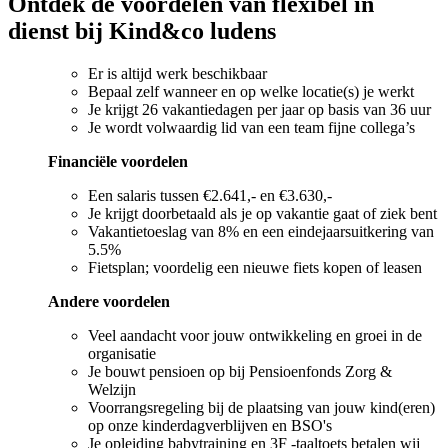
Ontdek de voordelen van flexibel in
dienst bij Kind&co ludens
Er is altijd werk beschikbaar
Bepaal zelf wanneer en op welke locatie(s) je werkt
Je krijgt 26 vakantiedagen per jaar op basis van 36 uur
Je wordt volwaardig lid van een team fijne collega’s
Financiële voordelen
Een salaris tussen €2.641,- en €3.630,-
Je krijgt doorbetaald als je op vakantie gaat of ziek bent
Vakantietoeslag van 8% en een eindejaarsuitkering van
5.5%
Fietsplan; voordelig een nieuwe fiets kopen of leasen
Andere voordelen
Veel aandacht voor jouw ontwikkeling en groei in de
organisatie
Je bouwt pensioen op bij Pensioenfonds Zorg &
Welzijn
Voorrangsregeling bij de plaatsing van jouw kind(eren)
op onze kinderdagverblijven en BSO's
Je opleiding babytraining en 3F -taaltoets betalen wij