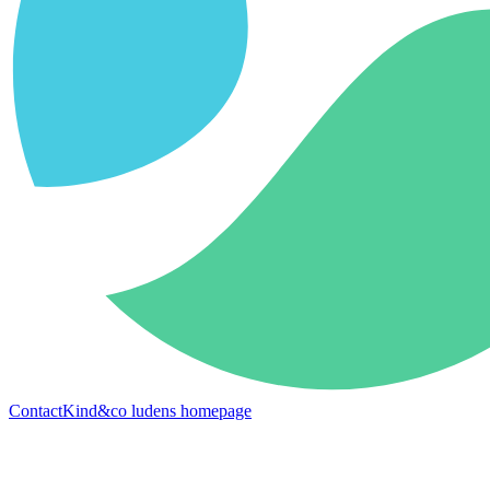
Contact
Kind&co ludens homepage