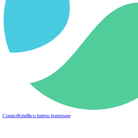
Contact
Kind&co ludens homepage