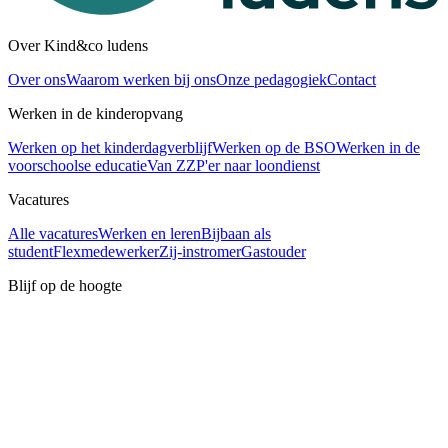
Over Kind&co ludens
Over ons
Waarom werken bij ons
Onze pedagogiek
Contact
Werken in de kinderopvang
Werken op het kinderdagverblijf
Werken op de BSO
Werken in de
voorschoolse educatie
Van ZZP'er naar loondienst
Vacatures
Alle vacatures
Werken en leren
Bijbaan als
student
Flexmedewerker
Zij-instromer
Gastouder
Blijf op de hoogte