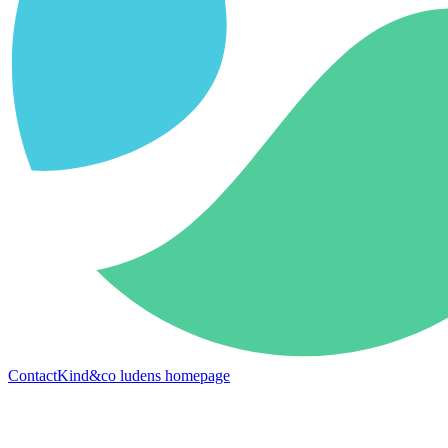
Contact
Kind&co ludens homepage