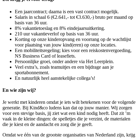
Een jaarcontract; daarna is een vast contract mogelijk.
Salaris in
schaal 6 (€2.641,- tot €3.630,-)
bruto per maand op
basis van 36 uur.
8% vakantietoeslag en 8% eindejaarsuitkering.
210 uur vakantieverlof op basis van 36 uur.
Korting op onze kinderopvang en voorrang op de wachtlijst
voor plaatsing van jouw kind(eren) op onze locaties.
Een mobiliteitsregeling; kies voor een reiskostenvergoeding,
NS Business Card of leasefiets.
Persoonlijke groei, onder andere via Het Leerplein.
Veel extra’s, zoals teamuitjes en een bijdrage aan je
sportabonnement.
En natuurlijk heel aanstekelijke collega’s!
En wie zijn wij?
Je werkt met kinderen omdat je iets wilt betekenen voor de volgende
generatie. Bij Kind&co ludens kan dat op jouw manier. Wij zorgen
voor een stevige basis, jij ziet wat een kind nodig heeft. Dat zit ’m
vaak in de kleine dingen: de spelletjes die je verzint, de materialen
die je kiest en de aandacht en zorg die je geeft.
Omdat we één van de grootste organisaties van Nederland zijn, krijg