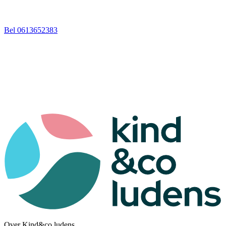
Bel 0613652383
Over Kind&co ludens