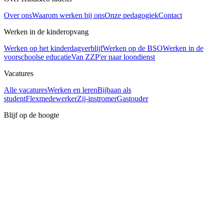
Over ons
Waarom werken bij ons
Onze pedagogiek
Contact
Werken in de kinderopvang
Werken op het kinderdagverblijf
Werken op de BSO
Werken in de
voorschoolse educatie
Van ZZP'er naar loondienst
Vacatures
Alle vacatures
Werken en leren
Bijbaan als
student
Flexmedewerker
Zij-instromer
Gastouder
Blijf op de hoogte