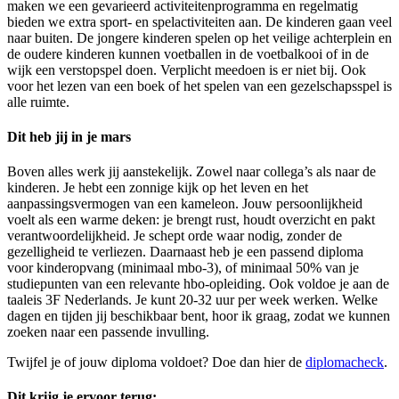
maken we een gevarieerd activiteitenprogramma en regelmatig
bieden we extra sport- en spelactiviteiten aan. De kinderen gaan veel
naar buiten. De jongere kinderen spelen op het veilige achterplein en
de oudere kinderen kunnen voetballen in de voetbalkooi of in de
wijk een verstopspel doen. Verplicht meedoen is er niet bij. Ook
voor het lezen van een boek of het spelen van een gezelschapsspel is
alle ruimte.
Dit heb jij in je mars
Boven alles werk jij aanstekelijk. Zowel naar collega’s als naar de
kinderen. Je hebt een zonnige kijk op het leven en het
aanpassingsvermogen van een kameleon. Jouw persoonlijkheid
voelt als een warme deken: je brengt rust, houdt overzicht en pakt
verantwoordelijkheid. Je schept orde waar nodig, zonder de
gezelligheid te verliezen. Daarnaast heb je een passend diploma
voor kinderopvang (minimaal mbo-3), of minimaal 50% van je
studiepunten van een relevante hbo-opleiding. Ook voldoe je aan de
taaleis 3F Nederlands. Je kunt 20-32 uur per week werken. Welke
dagen en tijden jij beschikbaar bent, hoor ik graag, zodat we kunnen
zoeken naar een passende invulling.
Twijfel je of jouw diploma voldoet? Doe dan hier de
diplomacheck
.
Dit krijg je ervoor terug: