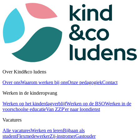
Over Kind&co ludens
Over ons
Waarom werken bij ons
Onze pedagogiek
Contact
Werken in de kinderopvang
Werken op het kinderdagverblijf
Werken op de BSO
Werken in de
voorschoolse educatie
Van ZZP'er naar loondienst
Vacatures
Alle vacatures
Werken en leren
Bijbaan als
student
Flexmedewerker
Zij-instromer
Gastouder