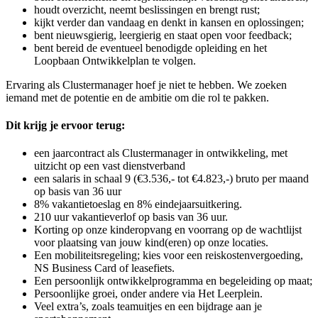
houdt overzicht, neemt beslissingen en brengt rust;
kijkt verder dan vandaag en denkt in kansen en oplossingen;
bent nieuwsgierig, leergierig en staat open voor feedback;
bent bereid de eventueel benodigde opleiding en het
Loopbaan Ontwikkelplan te volgen.
Ervaring als Clustermanager hoef je niet te hebben. We zoeken
iemand met de potentie en de ambitie om die rol te pakken.
Dit krijg je ervoor terug:
een jaarcontract als Clustermanager in ontwikkeling, met
uitzicht op een vast dienstverband
een salaris in schaal 9 (€3.536,- tot €4.823,-) bruto per maand
op basis van 36 uur
8% vakantietoeslag en 8% eindejaarsuitkering.
210 uur vakantieverlof op basis van 36 uur.
Korting op onze kinderopvang en voorrang op de wachtlijst
voor plaatsing van jouw kind(eren) op onze locaties.
Een mobiliteitsregeling; kies voor een reiskostenvergoeding,
NS Business Card of leasefiets.
Een persoonlijk ontwikkelprogramma en begeleiding op maat;
Persoonlijke groei, onder andere via Het Leerplein.
Veel extra’s, zoals teamuitjes en een bijdrage aan je