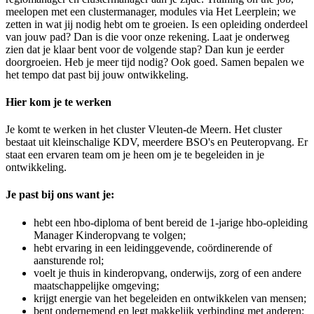
meelopen met een clustermanager, modules via Het Leerplein; we
zetten in wat jij nodig hebt om te groeien. Is een opleiding onderdeel
van jouw pad? Dan is die voor onze rekening.
Laat je onderweg
zien dat je klaar bent voor de volgende stap? Dan kun je eerder
doorgroeien. Heb je meer tijd nodig? Ook goed. Samen bepalen we
het tempo dat past bij jouw ontwikkeling.
Hier kom je te werken
Je komt te werken in het cluster Vleuten-de Meern. Het cluster
bestaat uit kleinschalige KDV, meerdere BSO's en Peuteropvang. Er
staat een ervaren team om je heen om je te begeleiden in je
ontwikkeling.
Je past bij ons want je:
hebt een hbo-diploma of bent bereid de 1-jarige hbo-opleiding
Manager Kinderopvang te volgen;
hebt ervaring in een leidinggevende, coördinerende of
aansturende rol;
voelt je thuis in kinderopvang, onderwijs, zorg of een andere
maatschappelijke omgeving;
krijgt energie van het begeleiden en ontwikkelen van mensen;
bent ondernemend en legt makkelijk verbinding met anderen;