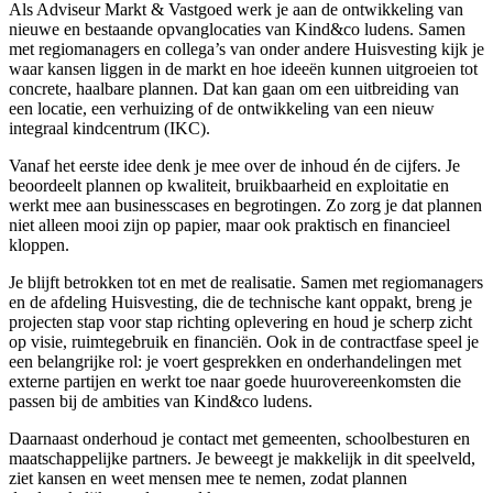
Als Adviseur Markt & Vastgoed werk je aan de ontwikkeling van
nieuwe en bestaande opvanglocaties van Kind&co ludens. Samen
met regiomanagers en collega’s van onder andere Huisvesting kijk je
waar kansen liggen in de markt en hoe ideeën kunnen uitgroeien tot
concrete, haalbare plannen. Dat kan gaan om een uitbreiding van
een locatie, een verhuizing of de ontwikkeling van een nieuw
integraal kindcentrum (IKC).
Vanaf het eerste idee denk je mee over de inhoud én de cijfers. Je
beoordeelt plannen op kwaliteit, bruikbaarheid en exploitatie en
werkt mee aan businesscases en begrotingen. Zo zorg je dat plannen
niet alleen mooi zijn op papier, maar ook praktisch en financieel
kloppen.
Je blijft betrokken tot en met de realisatie. Samen met regiomanagers
en de afdeling Huisvesting, die de technische kant oppakt, breng je
projecten stap voor stap richting oplevering en houd je scherp zicht
op visie, ruimtegebruik en financiën. Ook in de contractfase speel je
een belangrijke rol: je voert gesprekken en onderhandelingen met
externe partijen en werkt toe naar goede huurovereenkomsten die
passen bij de ambities van Kind&co ludens.
Daarnaast onderhoud je contact met gemeenten, schoolbesturen en
maatschappelijke partners. Je beweegt je makkelijk in dit speelveld,
ziet kansen en weet mensen mee te nemen, zodat plannen