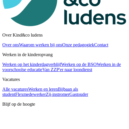
Over Kind&co ludens
Over ons
Waarom werken bij ons
Onze pedagogiek
Contact
Werken in de kinderopvang
Werken op het kinderdagverblijf
Werken op de BSO
Werken in de
voorschoolse educatie
Van ZZP'er naar loondienst
Vacatures
Alle vacatures
Werken en leren
Bijbaan als
student
Flexmedewerker
Zij-instromer
Gastouder
Blijf op de hoogte