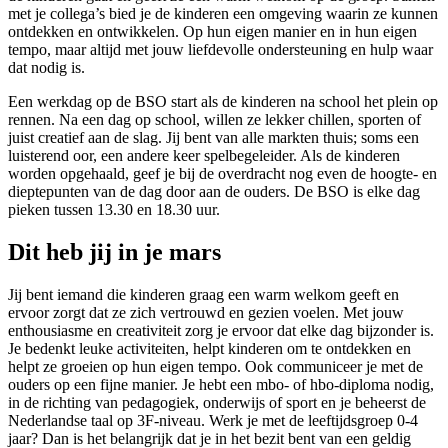
met je collega’s bied je de kinderen een omgeving waarin ze kunnen
ontdekken en ontwikkelen. Op hun eigen manier en in hun eigen
tempo, maar altijd met jouw liefdevolle ondersteuning en hulp waar
dat nodig is.
Een werkdag op de BSO start als de kinderen na school het plein op
rennen. Na een dag op school, willen ze lekker chillen, sporten of
juist creatief aan de slag. Jij bent van alle markten thuis; soms een
luisterend oor, een andere keer spelbegeleider. Als de kinderen
worden opgehaald, geef je bij de overdracht nog even de hoogte- en
dieptepunten van de dag door aan de ouders. De BSO is elke dag
pieken tussen 13.30 en 18.30 uur.
Dit heb jij in je mars
Jij bent iemand die kinderen graag een warm welkom geeft en
ervoor zorgt dat ze zich vertrouwd en gezien voelen. Met jouw
enthousiasme en creativiteit zorg je ervoor dat elke dag bijzonder is.
Je bedenkt leuke activiteiten, helpt kinderen om te ontdekken en
helpt ze groeien op hun eigen tempo. Ook communiceer je met de
ouders op een fijne manier. Je hebt een mbo- of hbo-diploma nodig,
in de richting van pedagogiek, onderwijs of sport en je beheerst de
Nederlandse taal op 3F-niveau. Werk je met de leeftijdsgroep 0-4
jaar? Dan is het belangrijk dat je in het bezit bent van een geldig