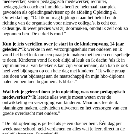
medewerker, senior pedagogisch medewerker, recruiter,
pedagogisch coach en inmiddels heeft ze helemaal haar plek
gevonden als opleidingsadviseur op de afdeling Opleiding &
Ontwikkeling. “Dat ik nu mag bijdragen aan het beleid en de
richting van de organisatie voor nieuwe collega’s, is echt een
cadeautje. Ik weet precies wat zij doormaken, omdat ik zelf ook zo
begonnen ben. De cirkel is rond.”
Kun je iets vertellen over je start in de kinderopvang 14 jaar
geleden?
“Ik werkte in een verzorgingstehuis met ouderen en ik
vond het heel leuk om een praatje te maken met hen en een spelletje
te doen. Kinderen vond ik ook altijd al leuk en ik dacht; ‘als ik in
vijf minuten al van betekenis kan zijn voor iemand, dan kan ik ook
heel veel bijdragen op een hele dag met kinderen.’ Ik wilde graag
iets doen wat bijdraagt aan de maatschappij én mijn hbo-diploma
halen en ben toen begonnen als bbl-er.“
Wat heb je geleerd toen je in opleiding was voor pedagogisch
medewerker?
“Ik leerde alles wat je moest weten over de
ontwikkeling en verzorging van kinderen. Maar ook leerde ik
planningen maken, activiteiten uitvoeren en het verzorgen van een
goede overdracht met ouders.”
“De bbl-opleiding is perfect als je een doener bent. Één dag per
week naar school, geld verdienen en alles wat je leert direct in de