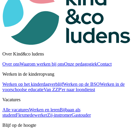
Over Kind&co ludens
Over ons
Waarom werken bij ons
Onze pedagogiek
Contact
Werken in de kinderopvang
Werken op het kinderdagverblijf
Werken op de BSO
Werken in de
voorschoolse educatie
Van ZZP'er naar loondienst
Vacatures
Alle vacatures
Werken en leren
Bijbaan als
student
Flexmedewerker
Zij-instromer
Gastouder
Blijf op de hoogte