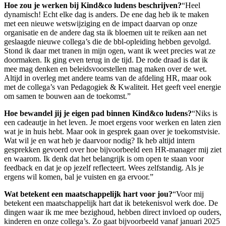
Hoe zou je werken bij Kind&co ludens beschrijven?
“Heel
dynamisch! Echt elke dag is anders. De ene dag heb ik te maken
met een nieuwe wetswijziging en de impact daarvan op onze
organisatie en de andere dag sta ik bloemen uit te reiken aan net
geslaagde nieuwe collega’s die de bbl-opleiding hebben gevolgd.
Stond ik daar met tranen in mijn ogen, want ik weet precies wat ze
doormaken. Ik ging even terug in de tijd. De rode draad is dat ik
mee mag denken en beleidsvoorstellen mag maken over de wet.
Altijd in overleg met andere teams van de afdeling HR, maar ook
met de collega’s van Pedagogiek & Kwaliteit. Het geeft veel energie
om samen te bouwen aan de toekomst.”
Hoe bewandel jij je eigen pad binnen Kind&co ludens?
“Niks is
een cadeautje in het leven. Je moet ergens voor werken en laten zien
wat je in huis hebt. Maar ook in gesprek gaan over je toekomstvisie.
Wat wil je en wat heb je daarvoor nodig? Ik heb altijd intern
gesprekken gevoerd over hoe bijvoorbeeld een HR-manager mij ziet
en waarom. Ik denk dat het belangrijk is om open te staan voor
feedback en dat je op jezelf reflecteert. Wees zelfstandig. Als je
ergens wil komen, bal je vuisten en ga ervoor.”
Wat betekent een maatschappelijk hart voor jou?
“Voor mij
betekent een maatschappelijk hart dat ik betekenisvol werk doe. De
dingen waar ik me mee bezighoud, hebben direct invloed op ouders,
kinderen en onze collega’s. Zo gaat bijvoorbeeld vanaf januari 2025