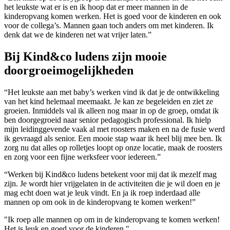
het leukste wat er is en ik hoop dat er meer mannen in de
kinderopvang komen werken. Het is goed voor de kinderen en ook
voor de collega’s. Mannen gaan toch anders om met kinderen. Ik
denk dat we de kinderen net wat vrijer laten.”
Bij Kind&co ludens zijn mooie
doorgroeimogelijkheden
“Het leukste aan met baby’s werken vind ik dat je de ontwikkeling
van het kind helemaal meemaakt. Je kan ze begeleiden en ziet ze
groeien. Inmiddels val ik alleen nog maar in op de groep, omdat ik
ben doorgegroeid naar senior pedagogisch professional. Ik hielp
mijn leidinggevende vaak al met roosters maken en na de fusie werd
ik gevraagd als senior. Een mooie stap waar ik heel blij mee ben. Ik
zorg nu dat alles op rolletjes loopt op onze locatie, maak de roosters
en zorg voor een fijne werksfeer voor iedereen.”
“Werken bij Kind&co ludens betekent voor mij dat ik mezelf mag
zijn. Je wordt hier vrijgelaten in de activiteiten die je wil doen en je
mag echt doen wat je leuk vindt. En ja ik roep inderdaad alle
mannen op om ook in de kinderopvang te komen werken!”
"Ik roep alle mannen op om in de kinderopvang te komen werken!
Het is leuk en goed voor de kinderen."