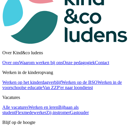
Over Kind&co ludens
Over ons
Waarom werken bij ons
Onze pedagogiek
Contact
Werken in de kinderopvang
Werken op het kinderdagverblijf
Werken op de BSO
Werken in de
voorschoolse educatie
Van ZZP'er naar loondienst
Vacatures
Alle vacatures
Werken en leren
Bijbaan als
student
Flexmedewerker
Zij-instromer
Gastouder
Blijf op de hoogte